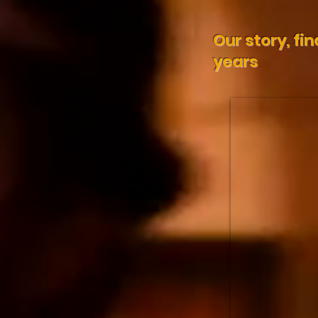
Our story, fi
years