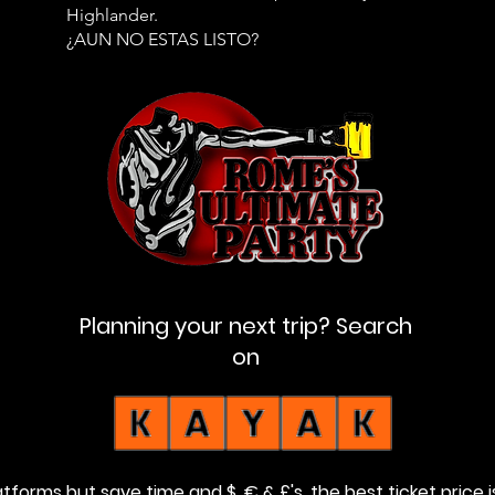
Highlander.
¿AUN NO ESTAS LISTO?
Night Life in Rome, open bar in rome, Pubcrawl
Planning your next trip? Search
on
forms but save time and $, € & £'s, the best ticket price 