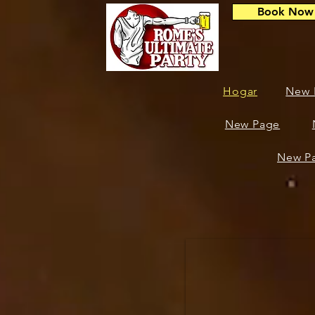
Book Now
Hogar
New 
New Page
New P