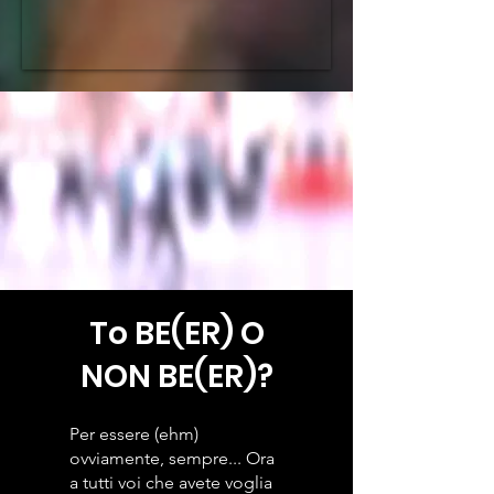
To BE(ER) O
NON BE(ER)?
Per essere (ehm)
ovviamente, sempre... Ora
a tutti voi che avete voglia